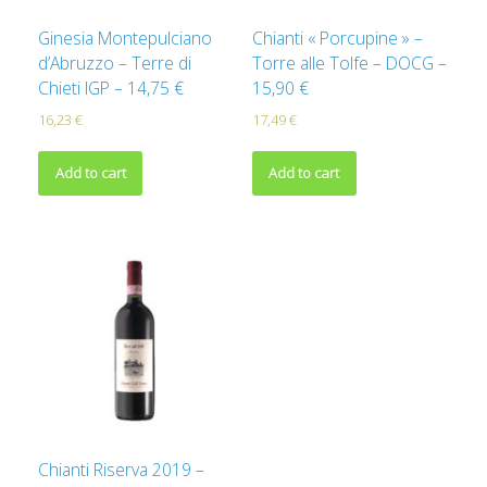
Ginesia Montepulciano
Chianti « Porcupine » –
d’Abruzzo – Terre di
Torre alle Tolfe – DOCG –
Chieti IGP – 14,75 €
15,90 €
16,23
€
17,49
€
Add to cart
Add to cart
Chianti Riserva 2019 –