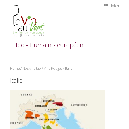
Skip
Menu
to
content
bio - humain - européen
Home
/
Nos vins bio
/
Vins Rouges
/ Italie
Italie
Le