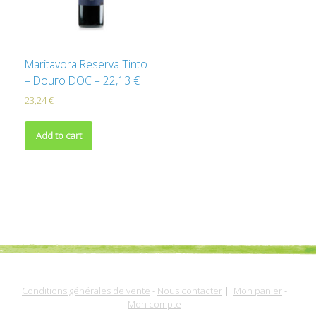
Maritavora Reserva Tinto
– Douro DOC – 22,13 €
23,24
€
Add to cart
Conditions générales de vente
-
Nous contacter
|
Mon panier
-
Mon compte