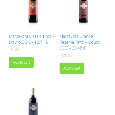
Maritavora Classic Tinto –
Maritavora Grande
Douro DOC – 13,71 €
Reserva Tinto – Douro
DOC – 38,48 €
15,08
€
42,76
€
Add to cart
Add to cart