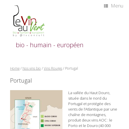
Skip
Menu
to
content
bio - humain - européen
Home
/
Nos vins bio
/
Vins Rouges
/ Portugal
Portugal
La vallée du Haut Douro,
située dans le nord du
Portugal et protégée des
vents de l’Atlantique par une
chaîne de montagnes,
produit deux vins AOC : le
Porto et le Douro (40 000