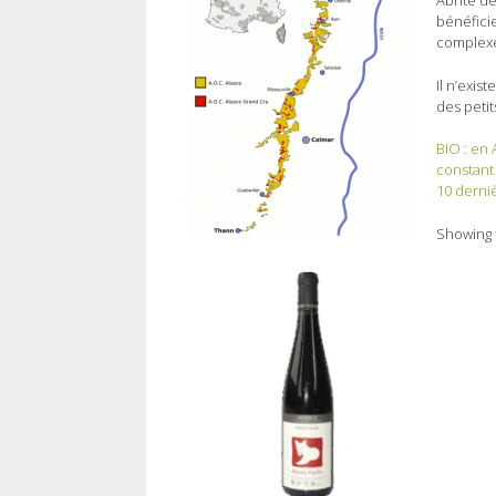
Abrité de
bénéficie
complexes
Il n’exis
des petit
BIO : en 
constant 
10 derniè
Showing t