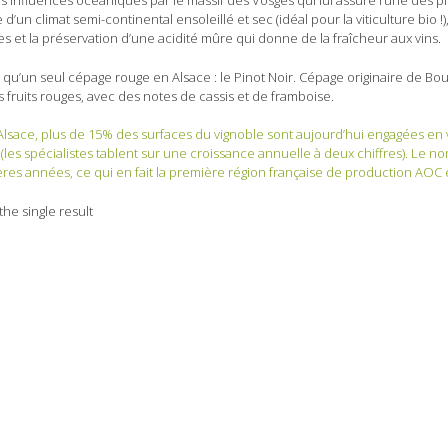
s influences océaniques par le massif des Vosges qui lui assure l’une des plu
 d’un climat semi-continental ensoleillé et sec (idéal pour la viticulture bio
 et la préservation d’une acidité mûre qui donne de la fraîcheur aux vins.
te qu’un seul cépage rouge en Alsace : le Pinot Noir. Cépage originaire de Bou
s fruits rouges, avec des notes de cassis et de framboise.
Alsace, plus de 15% des surfaces du vignoble sont aujourd’hui engagées en vi
(les spécialistes tablent sur une croissance annuelle à deux chiffres). Le nom
res années, ce qui en fait la première région française de production AOC e
he single result