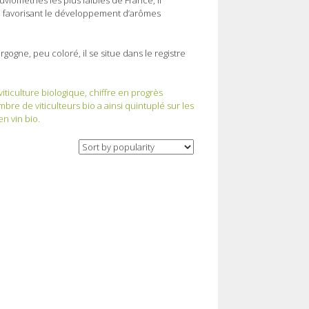
viométries les plus faibles de France, il
 !), favorisant le développement d’arômes
rgogne, peu coloré, il se situe dans le registre
ticulture biologique, chiffre en progrès
bre de viticulteurs bio a ainsi quintuplé sur les
n vin bio.