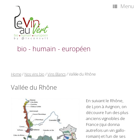
Skip
Menu
to
content
bio - humain - européen
Home
/
Nos vins bio
/
Vins Blancs
/ Vallée du Rhône
Vallée du Rhône
En suivant le Rhône,
de Lyon à Avignon, on
découvre l’un des plus
anciens vignobles de
France (qui donna
autrefois un vin gallo-
romain) et l’un de ses