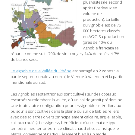
plus vastes (le second
après Bordeaux en
volume de
production). La taille
du vignoble est de 75
000 hectares classés
en AOC. Sa production
(près de 10% du
vignoble français) se
répartit comme suit : 79% de vins rouges, 14% de rosés et 7%
de blancs secs.
Le vignoble de la Vallée du Rhône
est partagé en 2 zones : la
partie septentrionale au nord (de Vienne à Valence) et la partie
méridionale au sud.
Les vignobles septentrionaux sont cultivés sur des coteaux
escarpés surplombant la vallée, où un sol de granit prédomine.
Une toute autre configuration pour les vignobles méridionaux
puisqu’ils sont cultivés dans la plaine ou sur de faibles reliefs,
avec des sols très divers (principalement calcaire, argile, sable,
cailloux roulés). Les vignes y bénéficient d’un climat de type
tempéré-méditerranéen : ce climat chaud et sec ainsi que le
Mistral conviennent particulièrement bien à un mode