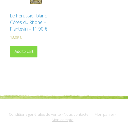
Le Pérussier blanc –
Côtes du Rhône –
Plantevin – 11,90 €
13,09
€
Add to cart
Conditions générales de vente
-
Nous contacter
|
Mon panier
-
Mon compte