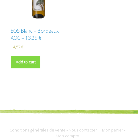
EOS Blanc – Bordeaux
AOC – 13,25 €
14,57
€
Add to cart
Conditions générales de vente
-
Nous contacter
|
Mon panier
-
Mon compte