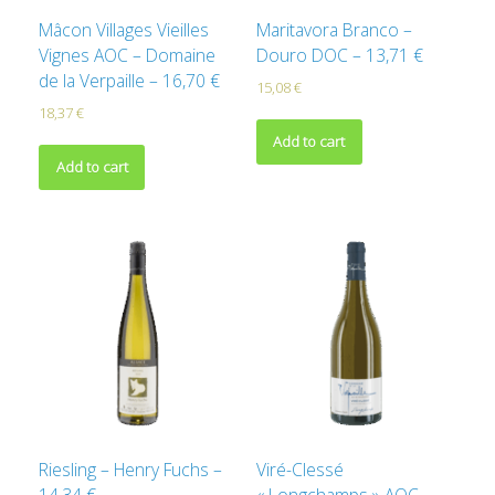
Mâcon Villages Vieilles
Maritavora Branco –
Vignes AOC – Domaine
Douro DOC – 13,71 €
de la Verpaille – 16,70 €
15,08
€
18,37
€
Add to cart
Add to cart
Riesling – Henry Fuchs –
Viré-Clessé
14,34 €
« Longchamps » AOC –