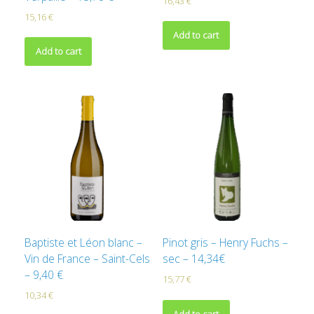
16,43
€
15,16
€
Add to cart
Add to cart
Baptiste et Léon blanc –
Pinot gris – Henry Fuchs –
Vin de France – Saint-Cels
sec – 14,34€
– 9,40 €
15,77
€
10,34
€
Add to cart