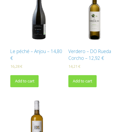
Le péché – Anjou – 14,80
Verdero – DO Rueda
€
Corcho – 12,92 €
16,28
€
14,21
€
Add to cart
Add to cart