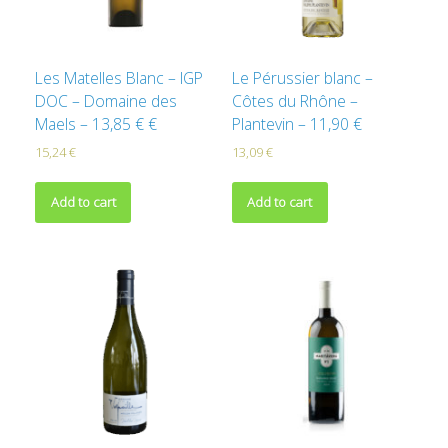
Les Matelles Blanc – IGP
Le Pérussier blanc –
DOC – Domaine des
Côtes du Rhône –
Maels – 13,85 € €
Plantevin – 11,90 €
15,24
€
13,09
€
Add to cart
Add to cart