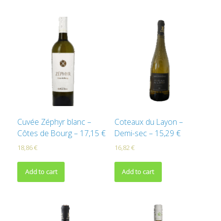
Cuvée Zéphyr blanc –
Coteaux du Layon –
Côtes de Bourg – 17,15 €
Demi-sec – 15,29 €
18,86
€
16,82
€
Add to cart
Add to cart