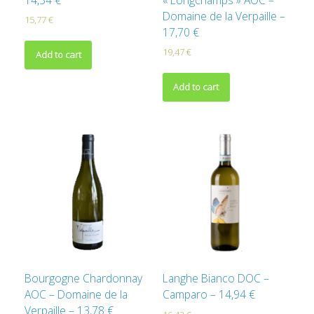
Domaine de la Verpaille –
15,77
€
17,70 €
19,47
€
Add to cart
Add to cart
Bourgogne Chardonnay
Langhe Bianco DOC –
AOC – Domaine de la
Camparo – 14,94 €
Verpaille – 13,78 €