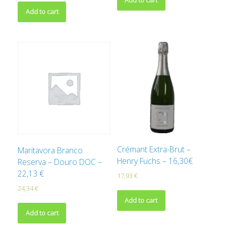
Add to cart
Crémant Extra-Brut –
Maritavora Branco
Henry Fuchs – 16,30€
Reserva – Douro DOC –
22,13 €
17,93
€
24,34
€
Add to cart
Add to cart