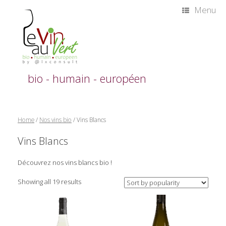
Skip
Menu
to
content
bio - humain - européen
Home
/
Nos vins bio
/ Vins Blancs
Vins Blancs
Découvrez nos vins blancs bio !
Showing all 19 results