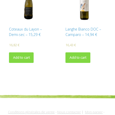
Coteaux du Layon –
Langhe Bianco DOC –
Demi-sec – 15,29 €
Camparo – 14,94 €
16,82
€
16,43
€
Add to cart
Add to cart
Conditions générales de vente
-
Nous contacter
|
Mon panier
-