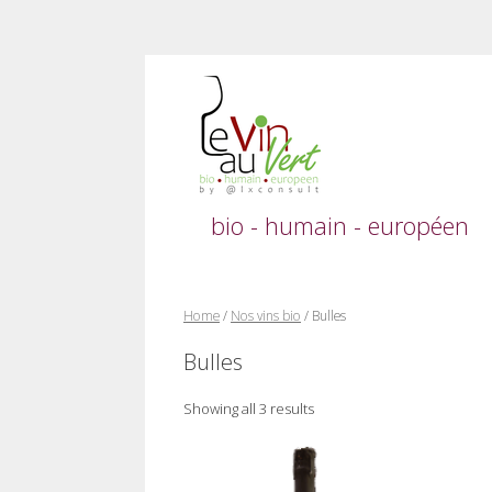
Skip
to
content
bio - humain - européen
Home
/
Nos vins bio
/ Bulles
Bulles
Showing all 3 results