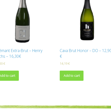
émant Extra-Brut – Henry
Cava Brut Honor – DO – 12,9
chs – 16,30€
€
,93
€
14,19
€
Add to cart
Add to cart