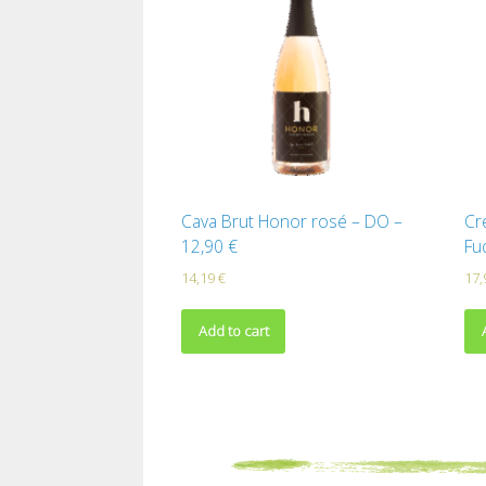
Cava Brut Honor rosé – DO –
Cr
12,90 €
Fu
14,19
€
17
Add to cart