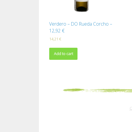
Verdero – DO Rueda Corcho –
12,92 €
14,21
€
Add to cart
C