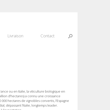
Livraison
Contact
ce ou en Italie, la viticulture biologique en
llion d’hectares) a connu une croissance
000 hectares de vignobles convertis, l’Espagne
al, dépassant l’Italie, longtemps leader.
à l’exportation.