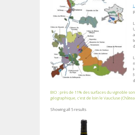
L
p
L
U
a
t
d
L
n
H
l
d
BIO : près de 11% des surfaces du vignoble sont
géographique, c’est de loin le Vaucluse (Châtea
Showing all 5 results