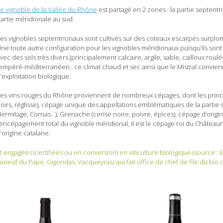
e vignoble de la Vallée du Rhône
est partagé en 2 zones : la partie septentr
artie méridionale au sud.
es vignobles septentrionaux sont cultivés sur des coteaux escarpés surplom
ne toute autre configuration pour les vignobles méridionaux puisqu’ils sont cu
vec des sols très divers (principalement calcaire, argile, sable, cailloux roulé
empéré-méditerranéen : ce climat chaud et sec ainsi que le Mistral convie
’exploitation biologique.
es vins rouges du Rhône proviennent de nombreux cépages, dont les princip
oirs, réglisse), cépage unique des appellations emblématiques de la partie
ermitage, Cornas…); Grenache (cerise noire, poivre, épices), cépage d’origi
’encépagement total du vignoble méridional, il est le cépage roi du Châteaun
’origine catalane.
 engagées (certifiées ou en conversion) en viticulture biologique (source : E
uneuf du Pape, Gigondas, Vacqueyras) qui fait office de chef de file du bio 