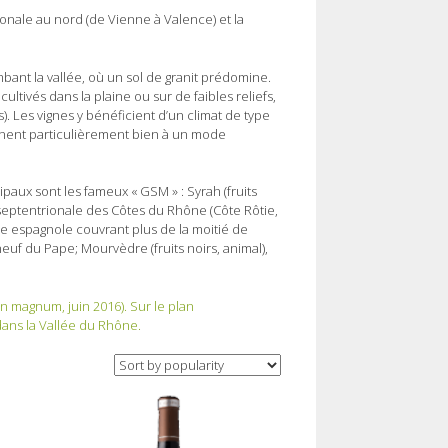
ionale au nord (de Vienne à Valence) et la
bant la vallée, où un sol de granit prédomine.
ltivés dans la plaine ou sur de faibles reliefs,
s). Les vignes y bénéficient d’un climat de type
nnent particulièrement bien à un mode
aux sont les fameux « GSM » : Syrah (fruits
 septentrionale des Côtes du Rhône (Côte Rôtie,
ne espagnole couvrant plus de la moitié de
euf du Pape; Mourvèdre (fruits noirs, animal),
n magnum, juin 2016). Sur le plan
dans la Vallée du Rhône.