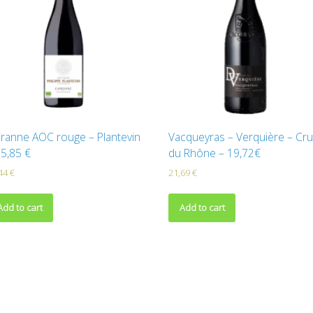
iranne AOC rouge – Plantevin
Vacqueyras – Verquière – Cr
15,85 €
du Rhône – 19,72€
,44
€
21,69
€
Add to cart
Add to cart