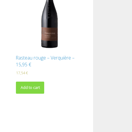
u
Rasteau rouge – Verquière –
15,95 €
17,54
€
Add to cart