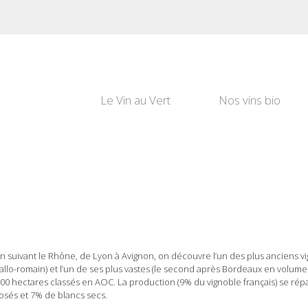
Le Vin au Vert
Nos vins bio
n suivant le Rhône, de Lyon à Avignon, on découvre l’un des plus anciens vi
allo-romain) et l’un de ses plus vastes (le second après Bordeaux en volume 
00 hectares classés en AOC. La production (9% du vignoble français) se répa
osés et 7% de blancs secs.