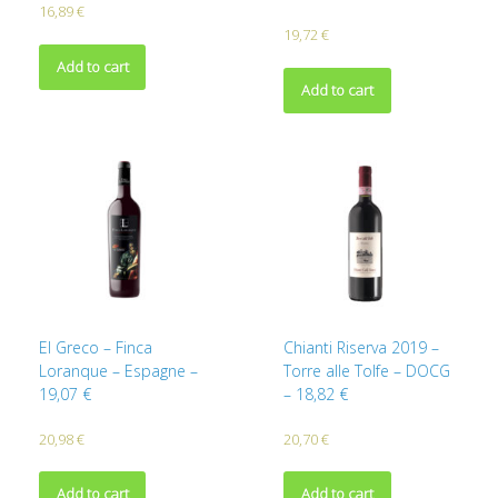
16,89
€
19,72
€
Add to cart
Add to cart
El Greco – Finca
Chianti Riserva 2019 –
Loranque – Espagne –
Torre alle Tolfe – DOCG
19,07 €
– 18,82 €
20,98
€
20,70
€
Add to cart
Add to cart