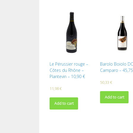
Le Pérussier rouge –
Barolo Boiolo D
Côtes du Rhône –
Camparo – 45,75
Plantevin – 10,90 €
50,33
€
11,98
€
Add to cart
Add to cart