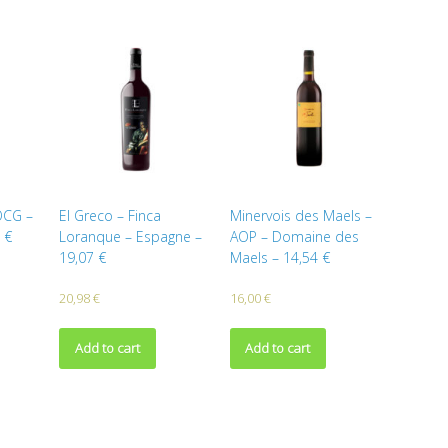
OCG –
El Greco – Finca
Minervois des Maels –
 €
Loranque – Espagne –
AOP – Domaine des
19,07 €
Maels – 14,54 €
20,98
€
16,00
€
Add to cart
Add to cart