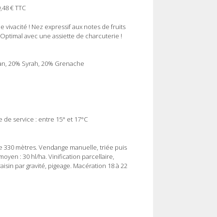
9,48 € TTC
 vivacité ! Nez expressif aux notes de fruits
 Optimal avec une assiette de charcuterie !
nan, 20% Syrah, 20% Grenache
 de service : entre 15° et 17°C
de 330 mètres. Vendange manuelle, triée puis
yen : 30 hl/ha. Vinification parcellaire,
aisin par gravité, pigeage. Macération 18 à 22