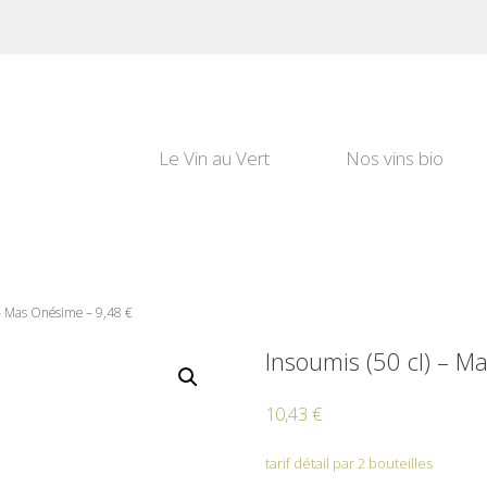
Le Vin au Vert
Nos vins bio
 – Mas Onésime – 9,48 €
Insoumis (50 cl) – M
10,43
€
tarif détail par 2 bouteilles