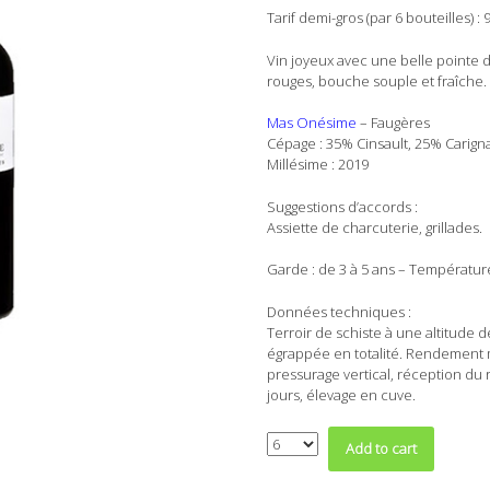
Tarif demi-gros (par 6 bouteilles) : 
Vin joyeux avec une belle pointe de
rouges, bouche souple et fraîche.
Mas Onésime
– Faugères
Cépage : 35% Cinsault, 25% Carig
Millésime : 2019
Suggestions d’accords :
Assiette de charcuterie, grillades.
Garde : de 3 à 5 ans – Température
Données techniques :
Terroir de schiste à une altitude 
égrappée en totalité. Rendement mo
pressurage vertical, réception du r
jours, élevage en cuve.
Quantity
Add to cart