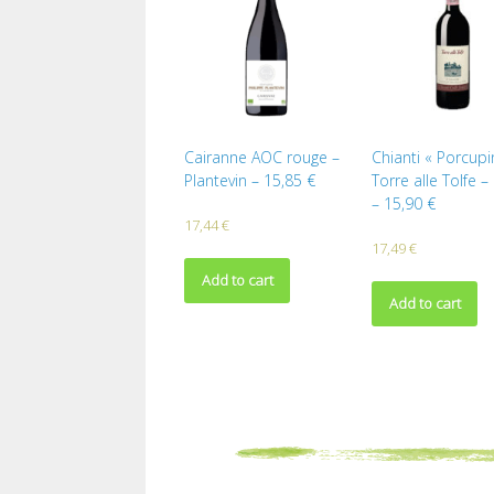
Cairanne AOC rouge –
Chianti « Porcupi
Plantevin – 15,85 €
Torre alle Tolfe
– 15,90 €
17,44
€
17,49
€
Add to cart
Add to cart