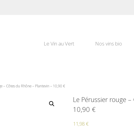
Le Vin au Vert
Nos vins bio
ge – Côtes du Rhône – Plantevin – 10,90 €
Le Pérussier rouge –
10,90 €
11,98
€