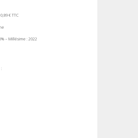
10,89 € TTC
ne
% – Millésime : 2022
 :