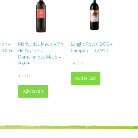
ne » –
Merlot des Maels – Vin
Langhe Rosso DOC –
 – DOCG
de Pays d’Oc –
Camparo – 12,94 €
Domaine des Maels –
14,23
€
9,90 €
10,89
€
Add to cart
Add to cart