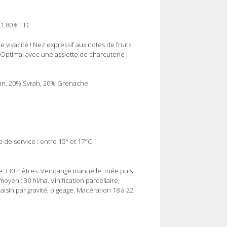
11,80 € TTC
 vivacité ! Nez expressif aux notes de fruits
 Optimal avec une assiette de charcuterie !
nan, 20% Syrah, 20% Grenache
 de service : entre 15° et 17°C
de 330 mètres. Vendange manuelle, triée puis
yen : 30 hl/ha. Vinification parcellaire,
aisin par gravité, pigeage. Macération 18 à 22