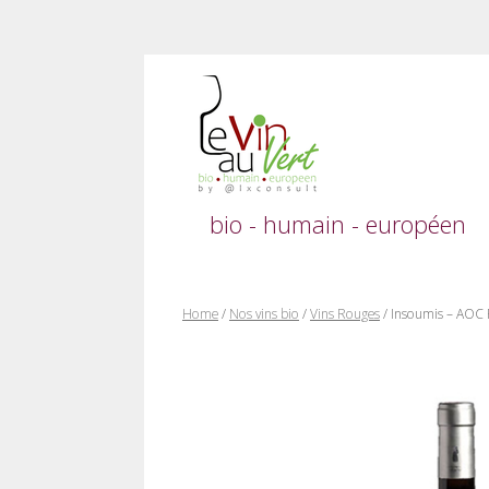
Skip
to
content
bio - humain - européen
Home
/
Nos vins bio
/
Vins Rouges
/ Insoumis – AOC 