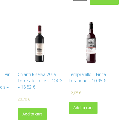
 – Vin
Chianti Riserva 2019 –
Tempranillo – Finca
Torre alle Tolfe – DOCG
Loranque – 10,95 €
ls –
– 18,82 €
12,05
€
20,70
€
Add to cart
Add to cart