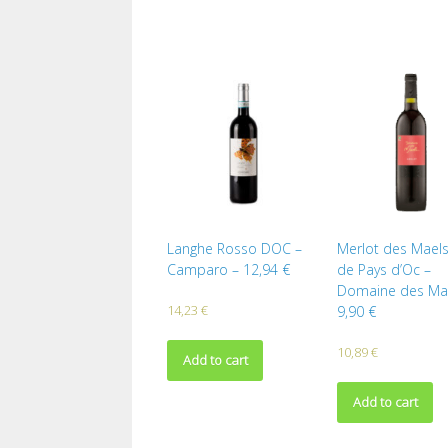
Langhe Rosso DOC –
Merlot des Maels
Camparo – 12,94 €
de Pays d’Oc –
Domaine des Mae
14,23
€
9,90 €
10,89
€
Add to cart
Add to cart