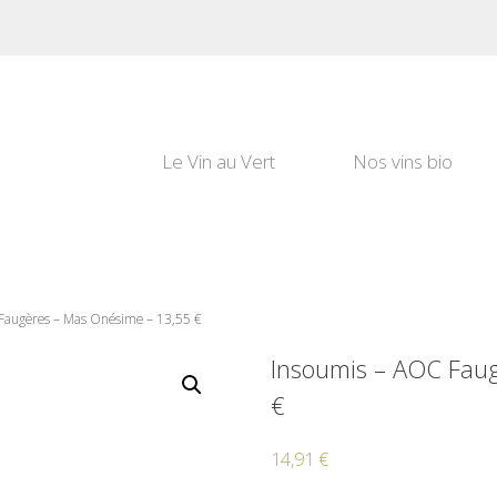
Le Vin au Vert
Nos vins bio
Faugères – Mas Onésime – 13,55 €
Insoumis – AOC Fau
€
14,91
€