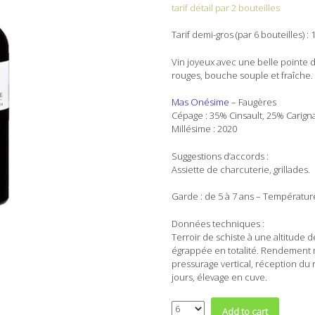
tarif détail par 2 bouteilles
Tarif demi-gros (par 6 bouteilles) : 
Vin joyeux avec une belle pointe de
rouges, bouche souple et fraîche.
Mas Onésime
– Faugères
Cépage : 35% Cinsault, 25% Carig
Millésime : 2020
Suggestions d’accords :
Assiette de charcuterie, grillades.
Garde : de 5 à 7 ans – Température
Données techniques :
Terroir de schiste à une altitude 
égrappée en totalité. Rendement mo
pressurage vertical, réception du r
jours, élevage en cuve.
Quantity
Add to cart