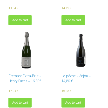
13,64
€
14,19
€
Add to cart
Add to cart
Crémant Extra-Brut –
Le péché – Anjou –
Henry Fuchs – 16,30€
14,80 €
17,93
€
16,28
€
Add to cart
Add to cart