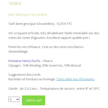
14,68
€
(tarif détail par 2 bouteilles)
Tarif demi-gros (par 6 bouteilles) : 13,35 € TTC
Vin croquant et fruité, très désaltérant ! Belle minéralité sur des
notes de zeste d’agrumes. Excellent rapport qualité-prix !
Parmi les vins d’Alsace, c’est un des rares vins blancs
d’assemblage.
Domaine Henry Fuchs
– Alsace
Cépages : 55% Riesling, 35% Auxerrois, 10% Muscat
Suggestions d’accords :
Raclettes et fondues au fromage.
Tarte salée aux 4 fromages
Garde : de 2 à 3 ans – Température de service : entre 8° et 10°C
Quantity
Add to cart