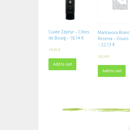
Cuvée Zéphyr – Côtes
Maritavora Bran
de Bourg – 18,14 €
Reserva – Douro
– 22,13 €
19,95
€
24,34
€
Add to cart
Add to cart
C