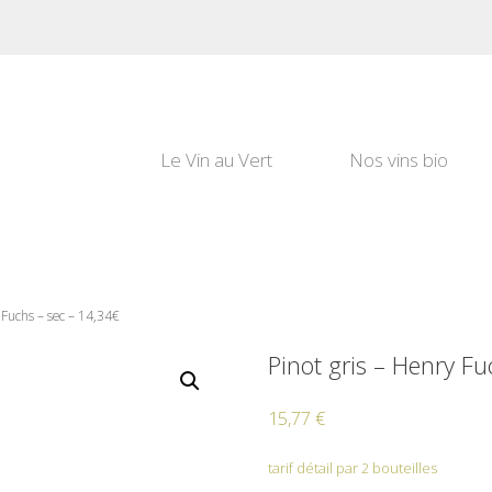
Le Vin au Vert
Nos vins bio
 Fuchs – sec – 14,34€
Pinot gris – Henry F
15,77
€
tarif détail par 2 bouteilles