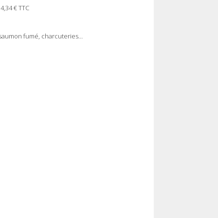
14,34 € TTC
 saumon fumé, charcuteries…