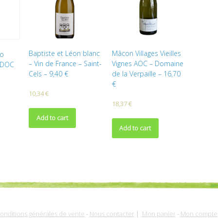
Baptiste et Léon blanc
Mâcon Villages Vieilles
co
– Vin de France – Saint-
Vignes AOC – Domaine
 DOC
Cels – 9,40 €
de la Verpaille – 16,70
€
10,34
€
18,37
€
Add to cart
Add to cart
onditions générales de vente
-
Nous contacter
|
Mon panier
-
Mon compte