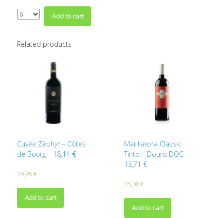
Quantity
Add to cart
Related products
Cuvée Zéphyr – Côtes
Maritavora Classic
de Bourg – 18,14 €
Tinto – Douro DOC –
13,71 €
19,95
€
15,08
€
Add to cart
Add to cart