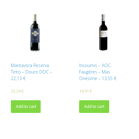
Maritavora Reserva
Insoumis – AOC
Tinto – Douro DOC –
Faugères – Mas
22,13 €
Onésime – 13,55 €
23,24
€
14,91
€
Add to cart
Add to cart