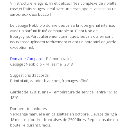
Vin structuré, élégant, fin et délicat ! Nez complexe de violette,
rose et fruits rouges. Idéal avec une escalope milanaise ou un
savoureux osso bucco !
Le cépage Nebbiolo donne des vins à la robe grenat intense,
avec un parfum fruité comparable au Pinot Noir de
Bourgogne. Particulièrement tanniques, les vins qui en sont
issus s’assouplissent tardivement et ont un potentiel de garde
exceptionnel.
Domaine Camparo
– Piémont (Italie)
Cépage : Nebbiolo – Millésime : 2018
Suggestions d’accords :
Primi piatti, viandes blanches, fromages affinés.
Garde : de 12 à 15 ans – Température de service : entre 16° et
18°C
Données techniques :
Vendange manuelle en caissettes en octobre. Elevage de 12 à
18 mois en foudres francaises de 2500 litres. Repos ensuite en
bouteille durant 6 mois.