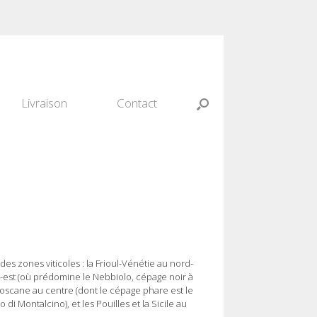
Livraison
Contact
es zones viticoles : la Frioul-Vénétie au nord-
d-est (où prédomine le Nebbiolo, cépage noir à
a Toscane au centre (dont le cépage phare est le
di Montalcino), et les Pouilles et la Sicile au