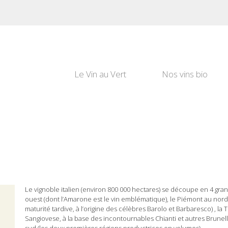
Le Vin au Vert
Nos vins bio
Le vignoble italien (environ 800 000 hectares) se découpe en 4 grand
ouest (dont l’Amarone est le vin emblématique), le Piémont au nor
maturité tardive, à l’origine des célèbres Barolo et Barbaresco) , l
Sangiovese, à la base des incontournables Chianti et autres Brunello 
sud (les deux premières régions productrices en volumes).