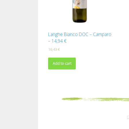
Langhe Bianco DOC – Camparo
– 14,94 €
16,43
€
Add to cart
C